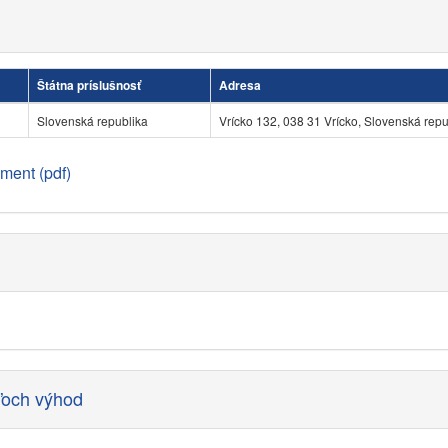
Štátna príslušnosť
Adresa
Slovenská republika
Vrícko 132, 038 31 Vrícko, Slovenská repu
ment (pdf)
ľoch výhod