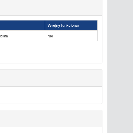
Verejný funkcionár
blika
Nie