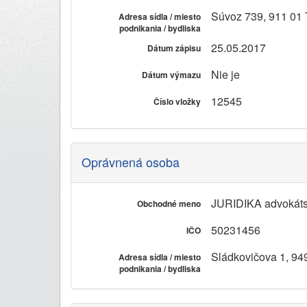
Súvoz 739, 911 01 
Adresa sídla / miesto
podnikania / bydliska
25.05.2017
Dátum zápisu
Nie je
Dátum výmazu
12545
Číslo vložky
Oprávnená osoba
JURIDIKA advokátsk
Obchodné meno
50231456
IČO
Sládkovičova 1, 949
Adresa sídla / miesto
podnikania / bydliska