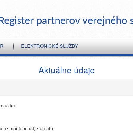
Register partnerov verejného 
ER
ELEKTRONICKÉ SLUŽBY
Aktuálne údaje
sestier
lok, spoločnosť, klub ai.)